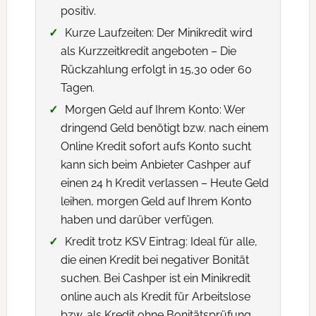
positiv.
Kurze Laufzeiten: Der Minikredit wird
als Kurzzeitkredit angeboten – Die
Rückzahlung erfolgt in 15,30 oder 60
Tagen.
Morgen Geld auf Ihrem Konto: Wer
dringend Geld benötigt bzw. nach einem
Online Kredit sofort aufs Konto sucht
kann sich beim Anbieter Cashper auf
einen 24 h Kredit verlassen – Heute Geld
leihen, morgen Geld auf Ihrem Konto
haben und darüber verfügen.
Kredit trotz KSV Eintrag: Ideal für alle,
die einen Kredit bei negativer Bonität
suchen. Bei Cashper ist ein Minikredit
online auch als Kredit für Arbeitslose
bzw. als Kredit ohne Bonitätsprüfung