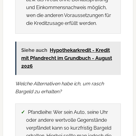
und Einkommensnachweis möglich,
wen die anderen Voraussetzungen für
die Kreditzusage erfüllt werden.
Siehe auch
Hypothekarkredit - Kredit
mit Pfandrecht im Grundbuch - August
2026
Welche Alternativen habe ich, um rasch
Bargeld zu erhalten?
Pfandleihe: Wer sein Auto, seine Uhr
oder andere wertvolle Gegenstände
verpfändet kann so kurzfristig Bargeld
erhalten. Hierbei sollte man jedoch die