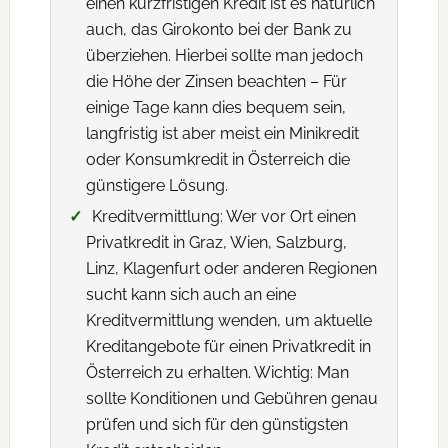
einen kurzfristigen Kredit ist es natürlich
auch, das Girokonto bei der Bank zu
überziehen. Hierbei sollte man jedoch
die Höhe der Zinsen beachten – Für
einige Tage kann dies bequem sein,
langfristig ist aber meist ein Minikredit
oder Konsumkredit in Österreich die
günstigere Lösung.
Kreditvermittlung: Wer vor Ort einen
Privatkredit in Graz, Wien, Salzburg,
Linz, Klagenfurt oder anderen Regionen
sucht kann sich auch an eine
Kreditvermittlung wenden, um aktuelle
Kreditangebote für einen Privatkredit in
Österreich zu erhalten. Wichtig: Man
sollte Konditionen und Gebühren genau
prüfen und sich für den günstigsten