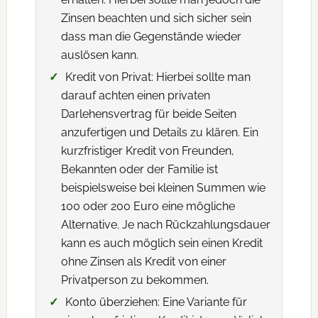
Zinsen beachten und sich sicher sein
dass man die Gegenstände wieder
auslösen kann.
Kredit von Privat: Hierbei sollte man
darauf achten einen privaten
Darlehensvertrag für beide Seiten
anzufertigen und Details zu klären. Ein
kurzfristiger Kredit von Freunden,
Bekannten oder der Familie ist
beispielsweise bei kleinen Summen wie
100 oder 200 Euro eine mögliche
Alternative. Je nach Rückzahlungsdauer
kann es auch möglich sein einen Kredit
ohne Zinsen als Kredit von einer
Privatperson zu bekommen.
Konto überziehen: Eine Variante für