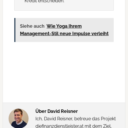
Kredit entscheiden.
Siehe auch
Wie Yoga Ihrem
Management-Stil neue Impulse verleiht
Über
David Reisner
Ich, David Reisner, betreue das Projekt
diefinanzdienstleister.at mit dem Ziel,