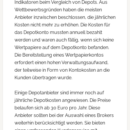
Indikatoren beim Vergleich von Depots. Aus
Wettbewerbsgründen haben die meisten
Anbieter inzwischen beschlossen, die jährlichen
Kosten nicht mehr zu erhöhen. Die Kosten für
das Depotkonto mussten annuell bezahlt
werden und waren auch fällig, wenn sich keine
Wertpapiere auf dem Depotkonto befanden.
Die Bereitstellung eines Wertpapierkontos
erfordert einen hohen Verwaltungsaufwand,
der teilweise in Form von Kontokosten an die
Kunden übertragen wurde.
Einige Depotanbieter sind immer noch auf
jährliche Depotkosten angewiesen. Die Preise
belaufen sich ab 30 Euro pro Jahr. Diese
Anbieter sollten bei der Auswahl eines Brokers
weiterhin berücksichtigt werden. Sie bieten