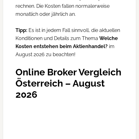
rechnen. Die Kosten fallen normalerweise
monatlich oder jährlich an.
Tipp:
Es ist in jedem Fall sinnvoll, die aktuellen
Konditionen und Details zum Thema
Welche
Kosten entstehen beim Aktienhandel?
im
August 2026 zu beachten!
Online Broker Vergleich
Österreich – August
2026