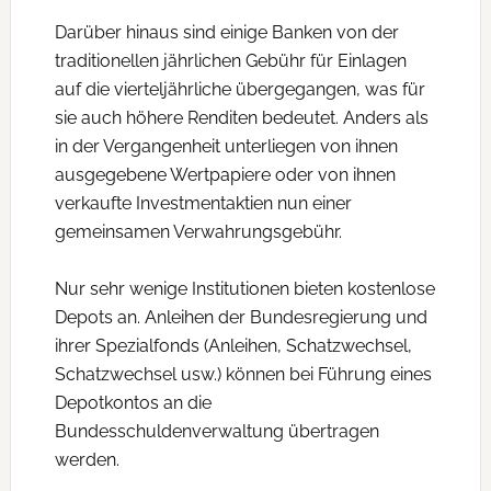
Darüber hinaus sind einige Banken von der
traditionellen jährlichen Gebühr für Einlagen
auf die vierteljährliche übergegangen, was für
sie auch höhere Renditen bedeutet. Anders als
in der Vergangenheit unterliegen von ihnen
ausgegebene Wertpapiere oder von ihnen
verkaufte Investmentaktien nun einer
gemeinsamen Verwahrungsgebühr.
Nur sehr wenige Institutionen bieten kostenlose
Depots an. Anleihen der Bundesregierung und
ihrer Spezialfonds (Anleihen, Schatzwechsel,
Schatzwechsel usw.) können bei Führung eines
Depotkontos an die
Bundesschuldenverwaltung übertragen
werden.