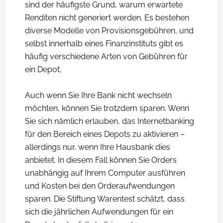
sind der häufigste Grund, warum erwartete
Renditen nicht generiert werden. Es bestehen
diverse Modelle von Provisionsgebühren, und
selbst innerhalb eines Finanzinstituts gibt es
häufig verschiedene Arten von Gebühren für
ein Depot.
Auch wenn Sie Ihre Bank nicht wechseln
möchten, können Sie trotzdem sparen. Wenn
Sie sich nämlich erlauben, das Internetbanking
für den Bereich eines Depots zu aktivieren –
allerdings nur, wenn Ihre Hausbank dies
anbietet. In diesem Fall können Sie Orders
unabhängig auf Ihrem Computer ausführen
und Kosten bei den Orderaufwendungen
sparen. Die Stiftung Warentest schätzt, dass
sich die jährlichen Aufwendungen für ein