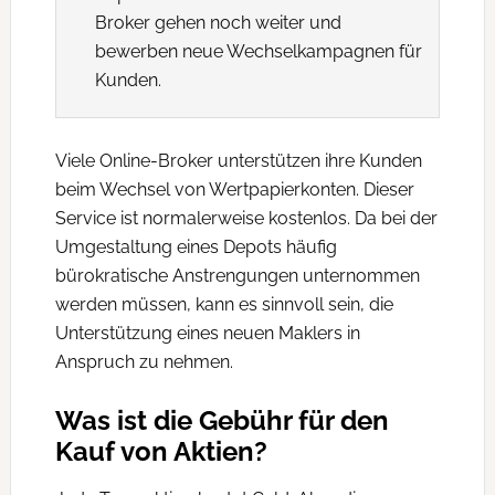
Broker gehen noch weiter und
bewerben neue Wechselkampagnen für
Kunden.
Viele Online-Broker unterstützen ihre Kunden
beim Wechsel von Wertpapierkonten. Dieser
Service ist normalerweise kostenlos. Da bei der
Umgestaltung eines Depots häufig
bürokratische Anstrengungen unternommen
werden müssen, kann es sinnvoll sein, die
Unterstützung eines neuen Maklers in
Anspruch zu nehmen.
Was ist die Gebühr für den
Kauf von Aktien?