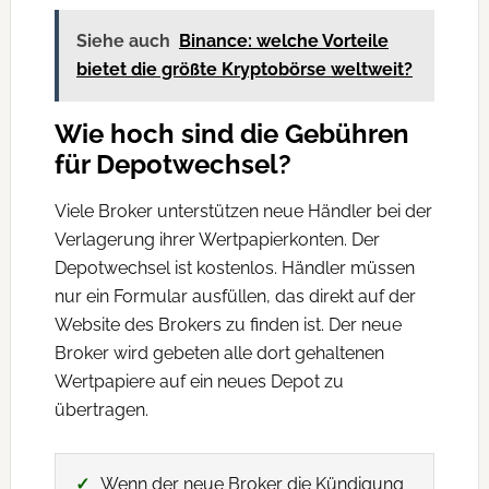
Siehe auch
Binance: welche Vorteile
bietet die größte Kryptobörse weltweit?
Wie hoch sind die Gebühren
für Depotwechsel?
Viele Broker unterstützen neue Händler bei der
Verlagerung ihrer Wertpapierkonten. Der
Depotwechsel ist kostenlos. Händler müssen
nur ein Formular ausfüllen, das direkt auf der
Website des Brokers zu finden ist. Der neue
Broker wird gebeten alle dort gehaltenen
Wertpapiere auf ein neues Depot zu
übertragen.
Wenn der neue Broker die Kündigung