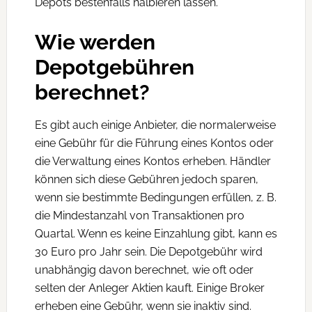
Depots bestenfalls halbieren lassen.
Wie werden
Depotgebühren
berechnet?
Es gibt auch einige Anbieter, die normalerweise
eine Gebühr für die Führung eines Kontos oder
die Verwaltung eines Kontos erheben. Händler
können sich diese Gebühren jedoch sparen,
wenn sie bestimmte Bedingungen erfüllen, z. B.
die Mindestanzahl von Transaktionen pro
Quartal. Wenn es keine Einzahlung gibt, kann es
30 Euro pro Jahr sein. Die Depotgebühr wird
unabhängig davon berechnet, wie oft oder
selten der Anleger Aktien kauft. Einige Broker
erheben eine Gebühr, wenn sie inaktiv sind.