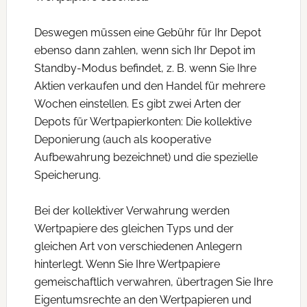
Deswegen müssen eine Gebühr für Ihr Depot
ebenso dann zahlen, wenn sich Ihr Depot im
Standby-Modus befindet, z. B. wenn Sie Ihre
Aktien verkaufen und den Handel für mehrere
Wochen einstellen. Es gibt zwei Arten der
Depots für Wertpapierkonten: Die kollektive
Deponierung (auch als kooperative
Aufbewahrung bezeichnet) und die spezielle
Speicherung.
Bei der kollektiver Verwahrung werden
Wertpapiere des gleichen Typs und der
gleichen Art von verschiedenen Anlegern
hinterlegt. Wenn Sie Ihre Wertpapiere
gemeischaftlich verwahren, übertragen Sie Ihre
Eigentumsrechte an den Wertpapieren und