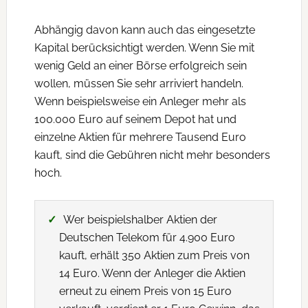
Abhängig davon kann auch das eingesetzte
Kapital berücksichtigt werden. Wenn Sie mit
wenig Geld an einer Börse erfolgreich sein
wollen, müssen Sie sehr arriviert handeln.
Wenn beispielsweise ein Anleger mehr als
100.000 Euro auf seinem Depot hat und
einzelne Aktien für mehrere Tausend Euro
kauft, sind die Gebühren nicht mehr besonders
hoch.
Wer beispielshalber Aktien der
Deutschen Telekom für 4.900 Euro
kauft, erhält 350 Aktien zum Preis von
14 Euro. Wenn der Anleger die Aktien
erneut zu einem Preis von 15 Euro