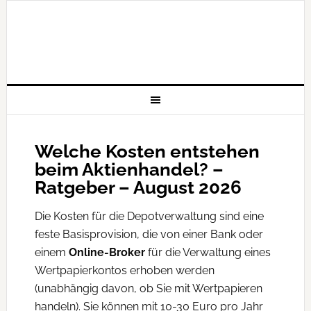
Welche Kosten entstehen
beim Aktienhandel? –
Ratgeber – August 2026
Die Kosten für die Depotverwaltung sind eine
feste Basisprovision, die von einer Bank oder
einem
Online-Broker
für die Verwaltung eines
Wertpapierkontos erhoben werden
(unabhängig davon, ob Sie mit Wertpapieren
handeln). Sie können mit 10-30 Euro pro Jahr