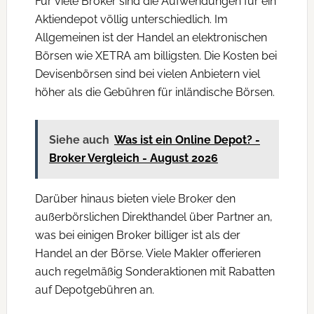
Für viele Broker sind die Aufwendungen für ein
Aktiendepot völlig unterschiedlich. Im
Allgemeinen ist der Handel an elektronischen
Börsen wie XETRA am billigsten. Die Kosten bei
Devisenbörsen sind bei vielen Anbietern viel
höher als die Gebühren für inländische Börsen.
Siehe auch
Was ist ein Online Depot? -
Broker Vergleich - August 2026
Darüber hinaus bieten viele Broker den
außerbörslichen Direkthandel über Partner an,
was bei einigen Broker billiger ist als der
Handel an der Börse. Viele Makler offerieren
auch regelmäßig Sonderaktionen mit Rabatten
auf Depotgebühren an.