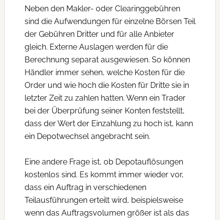
Neben den Makler- oder Clearinggebühren
sind die Aufwendungen für einzelne Börsen Teil
der Gebühren Dritter und für alle Anbieter
gleich. Externe Auslagen werden für die
Berechnung separat ausgewiesen. So können
Händler immer sehen, welche Kosten für die
Order und wie hoch die Kosten für Dritte sie in
letzter Zeit zu zahlen hatten. Wenn ein Trader
bei der Überprüfung seiner Konten feststellt,
dass der Wert der Einzahlung zu hoch ist, kann
ein Depotwechsel angebracht sein.
Eine andere Frage ist, ob Depotauflösungen
kostenlos sind. Es kommt immer wieder vor,
dass ein Auftrag in verschiedenen
Teilausführungen erteilt wird, beispielsweise
wenn das Auftragsvolumen größer ist als das